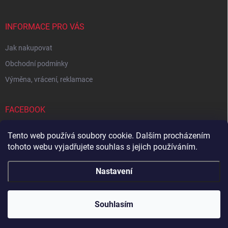
s
u
INFORMACE PRO VÁS
Jak nakupovat
Obchodní podmínky
Výměna, vrácení, reklamace
FACEBOOK
Tento web používá soubory cookie. Dalším procházením
tohoto webu vyjadřujete souhlas s jejich používáním.
Zboží.cz
Heureka.cz
Sedupa
Nejlepší seno.cz
Nastavení
Copyright 2026
Zandup
. Všechna práva vyhrazena.
Souhlasím
Vytvořil Shoptet