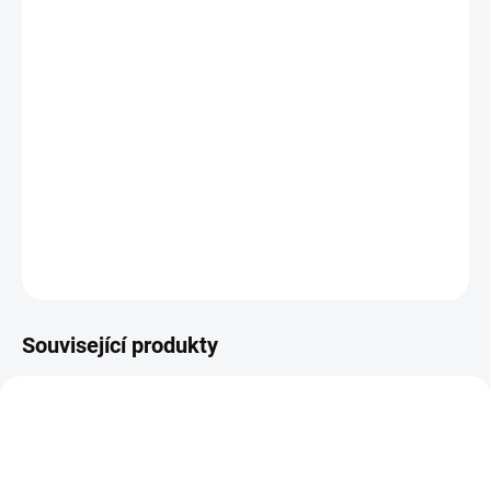
MŮŽEME DORUČIT DO:
ZVOLTE VARIANTU
MOŽNOSTI DORUČENÍ
−
+
Přidat do košíku
Dětské celoroční boty Jonap
DETAILNÍ INFORMACE
ZEPTAT SE
Související produkty
TIP
PEC158
PRODEJNA