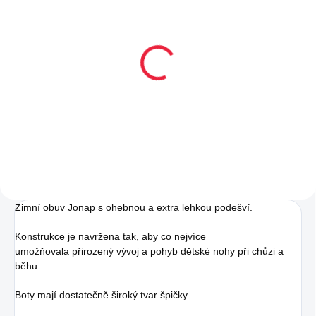
Collonil Cleaner classic
159 Kč
Do košíku
Zimní obuv Jonap s ohebnou a extra lehkou podešví.
Konstrukce je navržena tak, aby co nejvíce
umožňovala přirozený vývoj a pohyb dětské nohy při chůzi a
běhu.
Boty mají dostatečně široký tvar špičky.