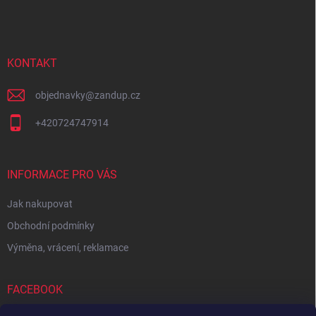
á
p
a
t
í
KONTAKT
objednavky
@
zandup.cz
+420724747914
INFORMACE PRO VÁS
Jak nakupovat
Obchodní podmínky
Výměna, vrácení, reklamace
FACEBOOK