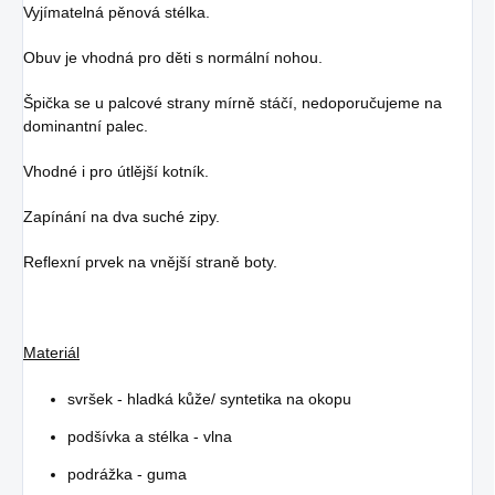
Vyjímatelná pěnová stélka.
Obuv je vhodná pro děti s normální nohou.
Špička se u palcové strany mírně stáčí, nedoporučujeme na
dominantní palec.
Vhodné i pro útlější kotník.
Zapínání na dva suché zipy.
Reflexní prvek na vnější straně boty.
Materiál
svršek - hladká kůže/ syntetika na okopu
podšívka a stélka - vlna
podrážka - guma