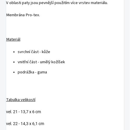
V oblasti paty jsou pevnější použitím více vrstev materiálu.
Membrána Pro-tex.
Materiál
svrchní část - kůže
vnitřní část - umělý kožíšek
podrážka - guma
Tabulka velikostí
vel. 21 - 13,7 x 6 cm
vel. 22 - 14,3 x 6,1 cm