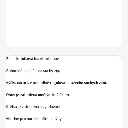
Zimní barefoot obuv
DETAILNÍ INFORMACE
ZEPTAT SE
Zimní kotníková barefoot obuv.
Pohodlné zapínání na suchý zip.
Výšku nártu lze pohodlně regulovat utažením suchých zipů.
Obuv je zateplena umělým kožíškem.
Stélka je zateplená a vyndávací.
Vhodné pro normální šířku nožky.