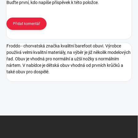
Buďte první, kdo napíše příspěvek k této položce.
Přidat komentář
Froddo - chorvatská značka kvalitní barefoot obuvi. Výrobce
používá velmi kvalitní materiály, na výběr je již několik modelových
řad. Obuv je vhodná pro normální a užší nožky s normálním
nártem. V nabídce je dětská obuv vhodná od prvních krůčků a
také obuv pro dospělé.
Z
á
p