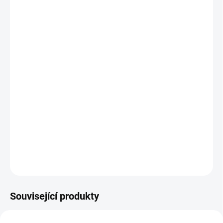
MŮŽEME DORUČIT DO:
ZVOLTE VARIANTU
MOŽNOSTI DORUČENÍ
−
+
Přidat do košíku
Pohodlné boty nižšího střihu s měkkou, flexibilní podrážkou.
Praktické zapínání na dva suché zipy.
DETAILNÍ INFORMACE
ZEPTAT SE
Související produkty