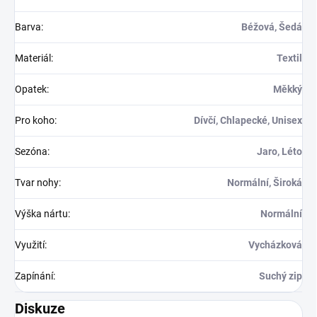
Barva
:
Béžová, Šedá
Materiál
:
Textil
Opatek
:
Měkký
Pro koho
:
Dívčí, Chlapecké, Unisex
Sezóna
:
Jaro, Léto
Tvar nohy
:
Normální, Široká
Výška nártu
:
Normální
Využití
:
Vycházková
Zapínání
:
Suchý zip
Diskuze