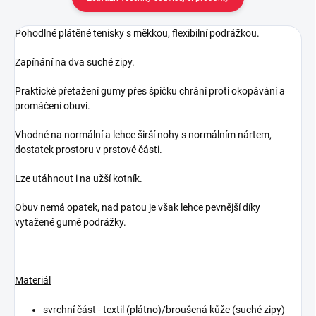
Pohodlné plátěné tenisky s měkkou, flexibilní podrážkou.
Zapínání na dva suché zipy.
Praktické přetažení gumy přes špičku chrání proti okopávání a
promáčení obuvi.
Vhodné na normální a lehce širší nohy s normálním nártem,
dostatek prostoru v prstové části.
Lze utáhnout i na užší kotník.
Obuv nemá opatek, nad patou je však lehce pevnější díky
vytažené gumě podrážky.
Materiál
svrchní část - textil (plátno)/broušená kůže (suché zipy)