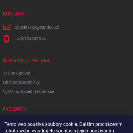
a
t
í
KONTAKT
objednavky
@
zandup.cz
+420724747914
INFORMACE PRO VÁS
Jak nakupovat
Obchodní podmínky
Výměna, vrácení, reklamace
FACEBOOK
Tento web používá soubory cookie. Dalším procházením
tohoto webu vyjadřujete souhlas s jejich používáním.