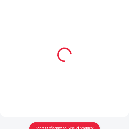
OBL973
OBL2376
Dětské bambusové
Dětské kotníkové
ponožky HUGO
bambusové ponožky
BODEN
59 Kč
od
59 Kč
Detail
Detail
Zobrazit všechny související produkty