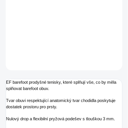
MŮŽEME DORUČIT DO:
ZVOLTE VARIANTU
MOŽNOSTI DORUČENÍ
−
+
Přidat do košíku
Chlapecká prodyšná obuv
DETAILNÍ INFORMACE
ZEPTAT SE
EF barefoot prodyšné tenisky, které splňují vše, co by měla
splňovat barefoot obuv.
Tvar obuvi respektující anatomický tvar chodidla poskytuje
dostatek prostoru pro prsty.
Nulový drop a flexibilní pryžová podešev s tlouškou 3 mm.