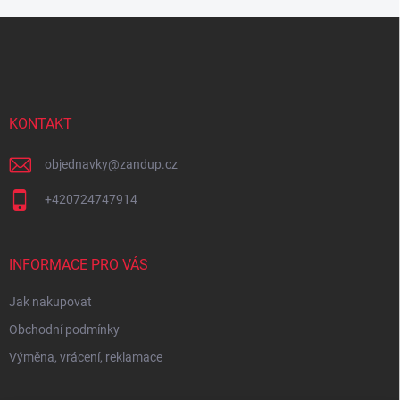
Z
á
p
a
t
í
KONTAKT
objednavky
@
zandup.cz
+420724747914
INFORMACE PRO VÁS
Jak nakupovat
Obchodní podmínky
Výměna, vrácení, reklamace