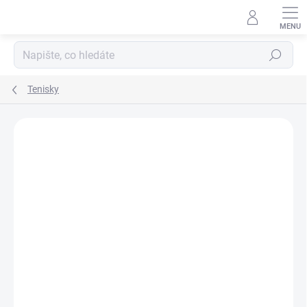
Přejít
na
obsah
Hledat
Tenisky
ZNAČKA:
EF BAREFOOT
SLEVA
SKLAD