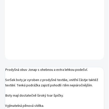
MŮŽEME DORUČIT DO:
ZVOLTE VARIANTU
MOŽNOSTI DORUČENÍ
−
+
Přidat do košíku
Prodyšná barefoot obuv
DETAILNÍ INFORMACE
ZEPTAT SE
Prodyšná obuv Jonap s ohebnou a extra lehkou podešví.
Svršek boty je vyroben z prodyšné textilie, vnitřní částje taktéž
textilní. Tenká podrážka zajistí pohodlí i těm nejnáročnějším.
Boty mají dostatečně široký tvar špičky.
Vyjímatelná pěnová stélka.