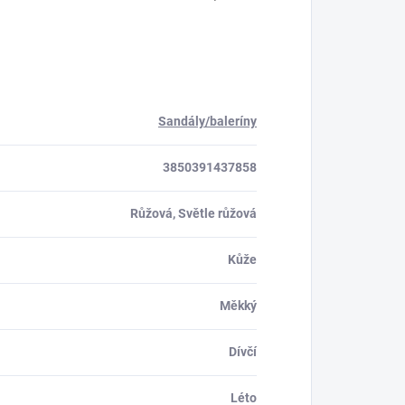
Sandály/baleríny
3850391437858
Růžová, Světle růžová
Kůže
Měkký
Dívčí
Léto