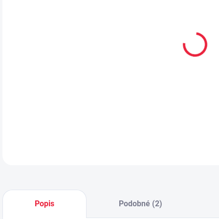
VEL
MŮŽ
Letn
DETA
Popis
Podobné (2)