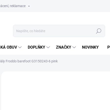
ácení, reklamace
Hledat
SKÁ OBUV
DOPLŇKY
ZNAČKY
NOVINKY
P
ály Froddo barefoot G3150243-6 pink
ZNAČKA:
FRODDO
SLEVA
SKLAD
POSLEDNÍ KUSY
1 
Měr
SK
cena