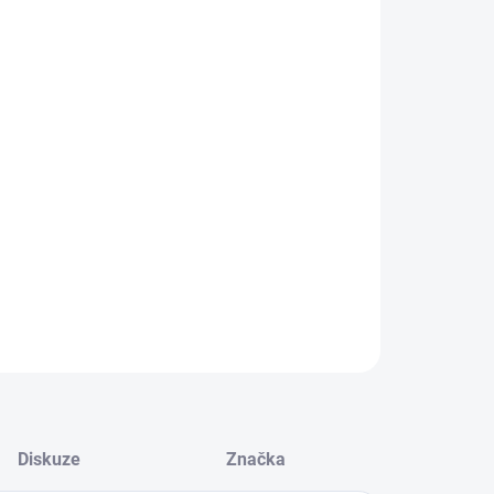
IKOST
EME DORUČIT DO:
11.8.2026
MOŽNOSTI DORUČENÍ
−
+
Přidat do košíku
í kožené, páskové sandály
ILNÍ INFORMACE
ZEPTAT SE
Diskuze
Značka