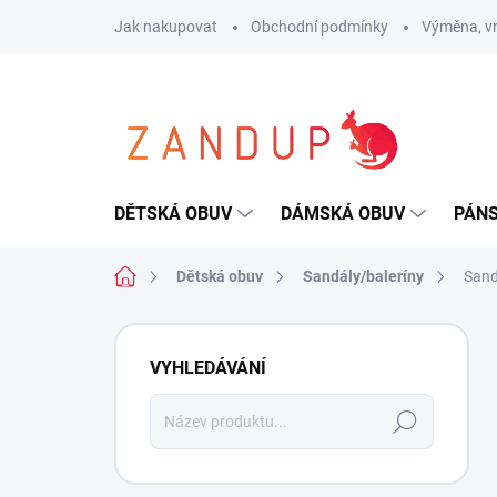
Přejít
Jak nakupovat
Obchodní podmínky
Výměna, vr
na
obsah
DĚTSKÁ OBUV
DÁMSKÁ OBUV
PÁN
Domů
Dětská obuv
Sandály/baleríny
Sand
P
o
VYHLEDÁVÁNÍ
s
t
Hledat
r
a
n