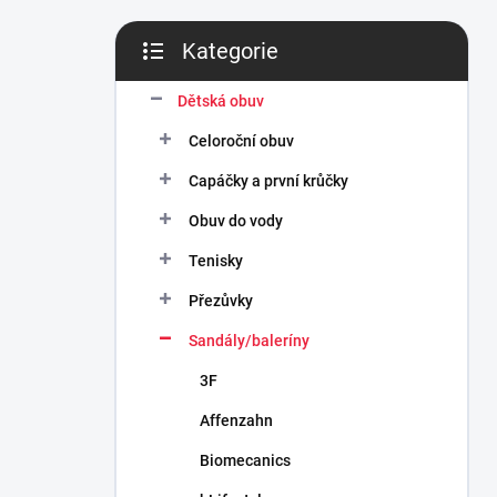
n
í
Kategorie
p
Přeskočit
a
kategorie
n
Dětská obuv
e
Celoroční obuv
l
Capáčky a první krůčky
Obuv do vody
Tenisky
Přezůvky
Sandály/baleríny
3F
Affenzahn
Biomecanics