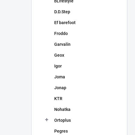
bLifestyle
D.D.Step
Ef barefoot
Froddo
Garvalín
Geox
Igor
Joma
Jonap
KTR
Nohatka
Ortoplus
Pegres