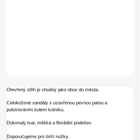
MŮŽEME DORUČIT DO:
ZVOLTE VARIANTU
MOŽNOSTI DORUČENÍ
−
+
Přidat do košíku
Barefoot sandálky s otevřenou špičkou
DETAILNÍ INFORMACE
ZEPTAT SE
Otevřený střih je vhodný jako obuv do města.
Celokožené sandály s uzavřenou pevnou patou a
polstrováním kolem kotníku.
Dokonalý tvar, měkká a flexibilní podešev.
Doporučujeme pro širší nožky.