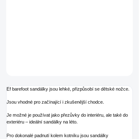
MŮŽEME DORUČIT DO:
ZVOLTE VARIANTU
MOŽNOSTI DORUČENÍ
−
+
Přidat do košíku
Barefoot sandálky na suchý zip
DETAILNÍ INFORMACE
ZEPTAT SE
Ef barefoot sandálky jsou lehké, přizpůsobí se dětské nožce.
Jsou vhodné pro začínající i zkušenější chodce.
Je možné je používat jako přezůvky do interiéru, ale také do
exteriéru – ideální sandálky na léto.
Pro dokonalé padnutí kolem kotníku jsou sandálky