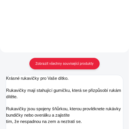
139 Kč
699 Kč
Do košíku
Detail
Zobrazit všechny související produkty
Krásné rukavičky pro Vaše dítko.
Rukavičky mají stahující gumičku, která se přizpůsobí rukám
dítěte.
Rukavičky jsou spojeny šňůrkou, kterou provléknete rukávky
bundičky nebo overálku a zajistíte
tím, že nespadnou na zem a neztratí se.