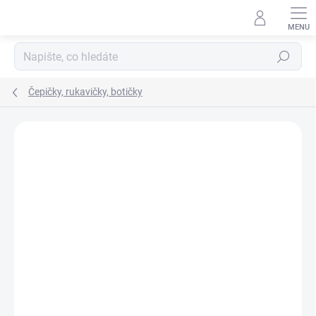
Přejít
na
obsah
Hledat
Čepičky, rukavičky, botičky
ZNAČKA:
YO!