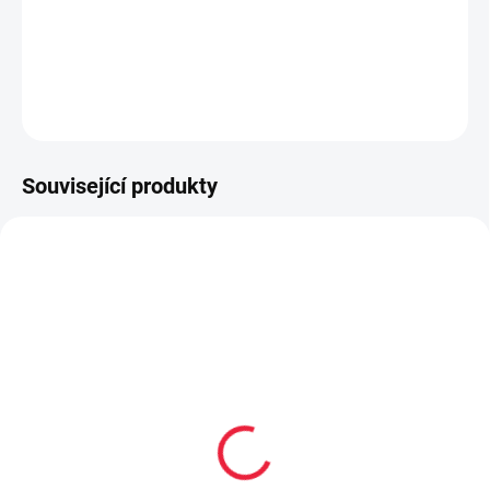
Dětské polarové rukavičky 14cm
DETAILNÍ INFORMACE
ZEPTAT SE
Související produkty
SLEVA
SLEVA
OBL556
BF14102
SKLAD
Unuo fleecová čepice
Dětské zimní barefoot
triangl holčičí XS
Joma Cloud JR 2513
Pink/white růžová