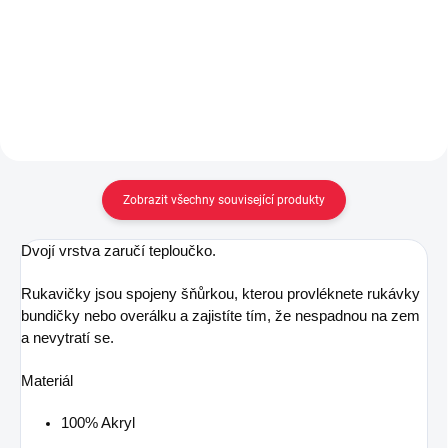
59 Kč
59 Kč
Do košíku
Do košíku
Zobrazit všechny související produkty
Dvojí vrstva zaručí teploučko.
Rukavičky jsou spojeny šňůrkou, kterou provléknete rukávky
bundičky nebo overálku a zajistíte
tím, že nespadnou na zem
a nevytratí se.
Materiál
100% Akryl