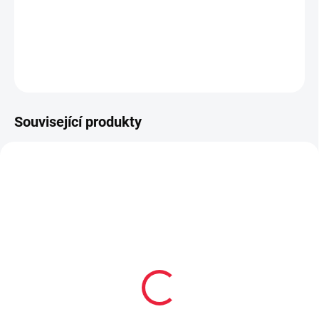
Kojenecké pletené rukavičky 10cm
DETAILNÍ INFORMACE
ZEPTAT SE
Související produkty
OBL668
OBL666
Zimní pletené kojenecké
Zimní pletené kojenecké
rukavičky - sv. růžové
rukavičky - lila