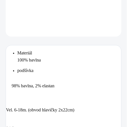
Bavlněná kojenecká čepička vel.6-18m. (obvod hlavičky 2x22cm)
DETAILNÍ INFORMACE
ZEPTAT SE
Materiál
100% bavlna
podšívka
98% bavlna, 2% elastan
Vel. 6-18m. (obvod hlavičky 2x22cm)