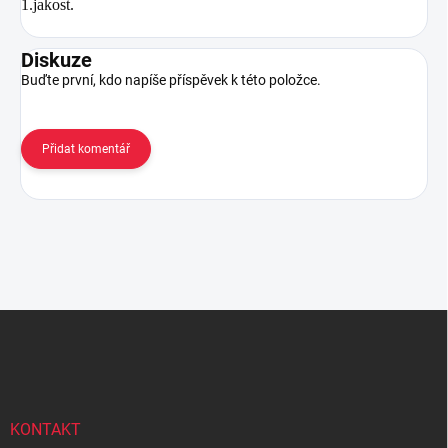
1.jakost.
Diskuze
Buďte první, kdo napíše příspěvek k této položce.
Přidat komentář
Z
á
p
a
t
í
KONTAKT