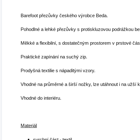
Barefoot přezůvky českého výrobce Beda.
Pohodlné a lehké přezůvky s protiskluzovou podrážkou be
Měkké a flexibilní, s dostatečným prostorem v prstové část
Praktické zapínání na suchý zip.
Prodyšná textilie s nápaditými vzory.
Vhodné na průměrné a širší nožky, lze utáhnout i na užší 
Vhodné do interiéru.
Materiál
svrchní část - textil