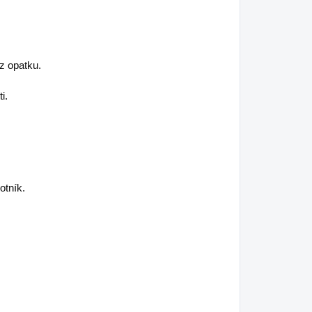
z opatku.
i.
kotník.