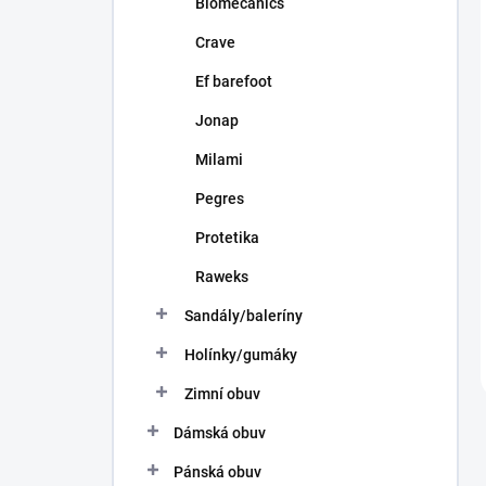
Biomecanics
Crave
Ef barefoot
Jonap
Milami
Pegres
Protetika
Raweks
Sandály/baleríny
Holínky/gumáky
Zimní obuv
Dámská obuv
Pánská obuv