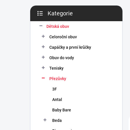
n
í
Kategorie
p
Přeskočit
a
kategorie
n
Dětská obuv
e
Celoroční obuv
l
Capáčky a první krůčky
Obuv do vody
Tenisky
Přezůvky
3F
Antal
Baby Bare
Beda