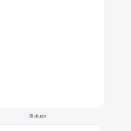
f barefoot
Přezůvky Beda
řezůvky 395
barefoot - Pink
uxia
denim (BFN
170020/W)
539 Kč
579 Kč
d
Detail
Detail
Diskuze