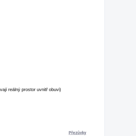
í reálný prostor uvnitř obuvi)
Přezůvky