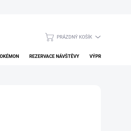
PRÁZDNÝ KOŠÍK
NÁKUPNÍ
KOŠÍK
OKÉMON
REZERVACE NÁVŠTĚVY
VÝPRODEJ
K
d
529 Kč
ná
LTE VARIANTU
: