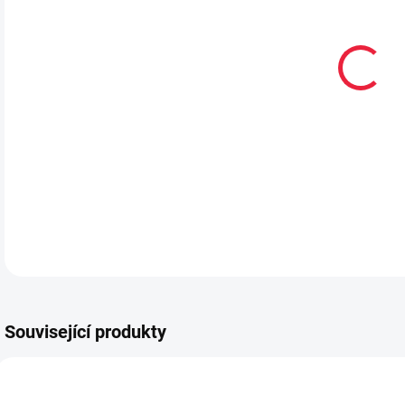
VEL
MŮŽ
MOŽ
Bare
DETA
Související produkty
PRODEJNA
PRODEJNA
PRO
BF11498
BF10098