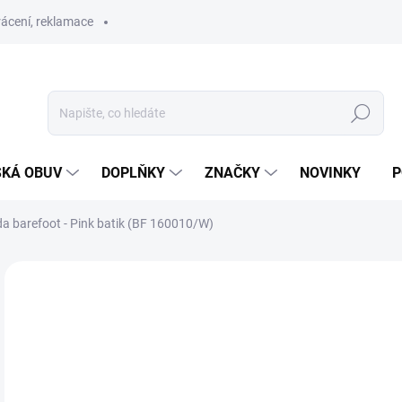
ácení, reklamace
Hledat
SKÁ OBUV
DOPLŇKY
ZNAČKY
NOVINKY
P
a barefoot - Pink batik (BF 160010/W)
ZNAČKA:
BEDA
PRODEJNA
o
Měr
ZVO
cena