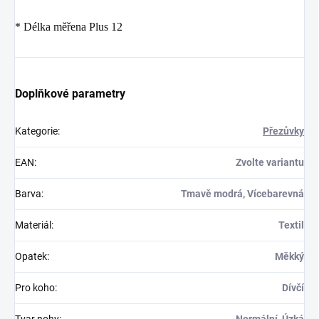
* Délka měřena Plus 12
Doplňkové parametry
Kategorie
:
Přezůvky
EAN
:
Zvolte variantu
Barva
:
Tmavě modrá, Vícebarevná
Materiál
:
Textil
Opatek
:
Měkký
Pro koho
:
Dívčí
Tvar nohy
:
Normální, Úzká