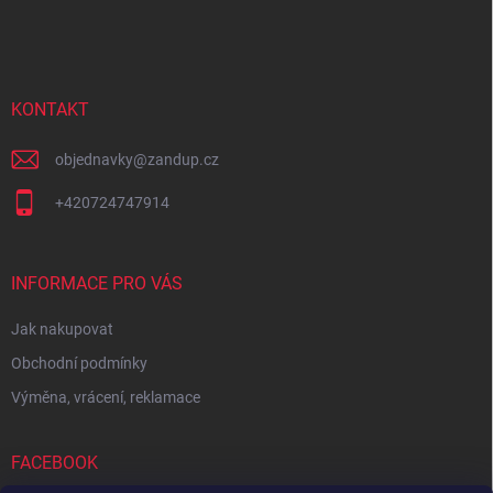
á
p
a
t
í
KONTAKT
objednavky
@
zandup.cz
+420724747914
INFORMACE PRO VÁS
Jak nakupovat
Obchodní podmínky
Výměna, vrácení, reklamace
FACEBOOK