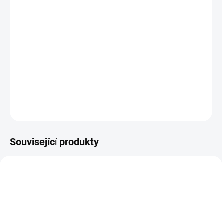
MŮŽEME DORUČIT DO:
ZVOLTE VARIANTU
MOŽNOSTI DORUČENÍ
−
+
Přidat do košíku
Barefoot přezůvky na suchý zip
DETAILNÍ INFORMACE
ZEPTAT SE
Související produkty
SLEVA
SLEVA
BF9304
BF11515
SKLAD
SKLAD
POSLEDNÍ KUSY
POSLEDNÍ KUSY