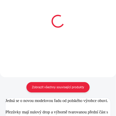
Přezůvky Beda barefoot
Přezůvky Beda barefoot
- figures (BF 060010/W)
- Turquoise shine (BF
060010/W)
439 Kč
405 Kč
Detail
Detail
Zobrazit všechny související produkty
Jedná se o novou modelovou řadu od polského výrobce obuvi.
Přezůvky mají nulový drop a výborně tvarovanou přední část s