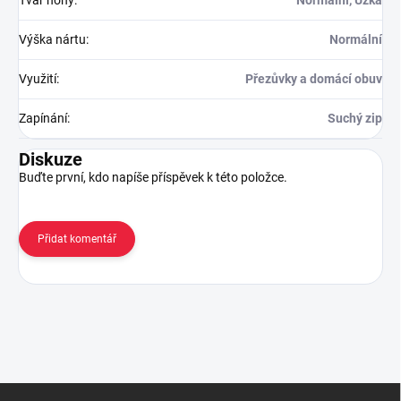
Výška nártu
:
Normální
Využití
:
Přezůvky a domácí obuv
Zapínání
:
Suchý zip
Diskuze
Buďte první, kdo napíše příspěvek k této položce.
Přidat komentář
Z