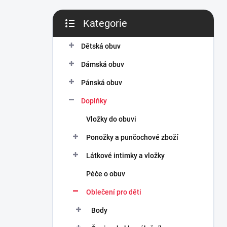
n
í
Kategorie
p
Přeskočit
a
kategorie
n
Dětská obuv
e
Dámská obuv
l
Pánská obuv
Doplňky
Vložky do obuvi
Ponožky a punčochové zboží
Látkové intimky a vložky
Péče o obuv
Oblečení pro děti
Body