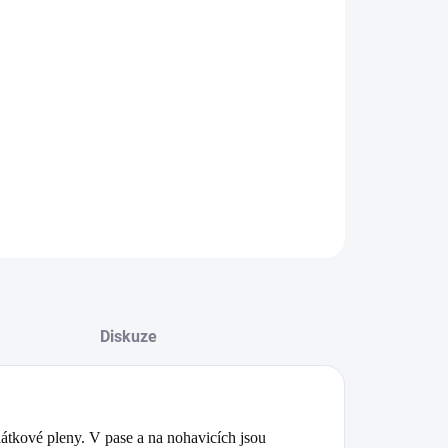
8.2026
NOSTI DORUČENÍ
−
+
Přidat do košíku
čky z bavlněné teplákoviny se třpytkami
ILNÍ INFORMACE
ZEPTAT SE
Diskuze
látkové pleny. V pase a na nohavicích jsou