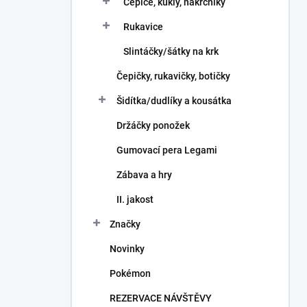
Čepice, kukly, nákrčníky
Rukavice
Slintáčky/šátky na krk
Čepičky, rukavičky, botičky
Šidítka/dudlíky a kousátka
Držáčky ponožek
Gumovací pera Legami
Zábava a hry
II. jakost
Značky
Novinky
Pokémon
REZERVACE NÁVŠTĚVY