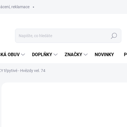
ácení, reklamace
Hledat
SKÁ OBUV
DOPLŇKY
ZNAČKY
NOVINKY
P
 třpytivé - Hvězdy vel. 74
SLEVA
TIP
4
Měr
SK
cena
MŮŽ
DO: