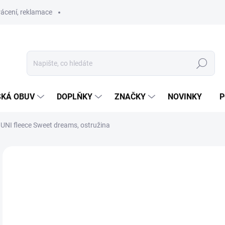
ácení, reklamace
Hledat
SKÁ OBUV
DOPLŇKY
ZNAČKY
NOVINKY
P
 UNI fleece Sweet dreams, ostružina
ZNAČKA:
UNUO
SLEVA
2
Měr
SK
cena