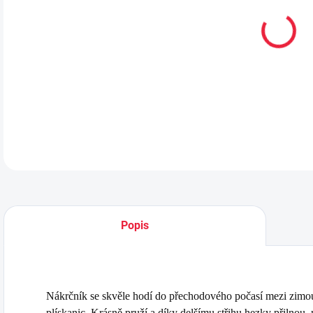
MŮŽ
DO:
12.
MOŽ
DETA
Popis
Nákrčník se skvěle hodí do přechodového počasí mezi zimou
plískanic. Krásně pruží a díky delšímu střihu hezky přilnou, 