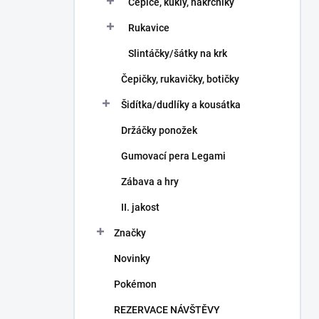
Čepice, kukly, nákrčníky
Rukavice
Slintáčky/šátky na krk
Čepičky, rukavičky, botičky
Šidítka/dudlíky a kousátka
Držáčky ponožek
Gumovací pera Legami
Zábava a hry
II. jakost
Značky
Novinky
Pokémon
REZERVACE NÁVŠTĚVY