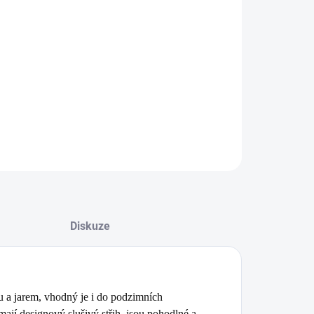
EME DORUČIT
8.2026
NOSTI DORUČENÍ
−
+
Přidat do košíku
ILNÍ INFORMACE
ZEPTAT SE
Diskuze
 a jarem, vhodný je i do podzimních
mají designový slušivý střih, jsou pohodlné a