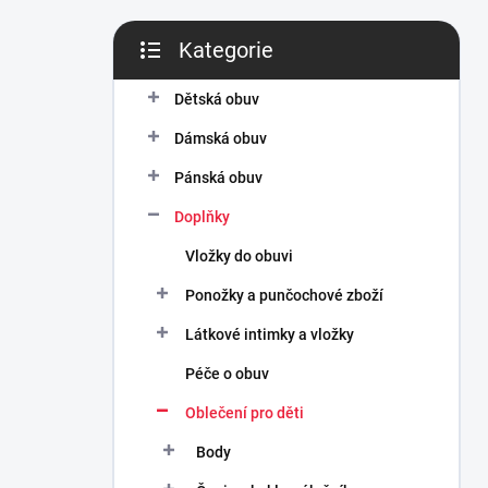
n
í
Kategorie
p
Přeskočit
a
kategorie
n
Dětská obuv
e
Dámská obuv
l
Pánská obuv
Doplňky
Vložky do obuvi
Ponožky a punčochové zboží
Látkové intimky a vložky
Péče o obuv
Oblečení pro děti
Body