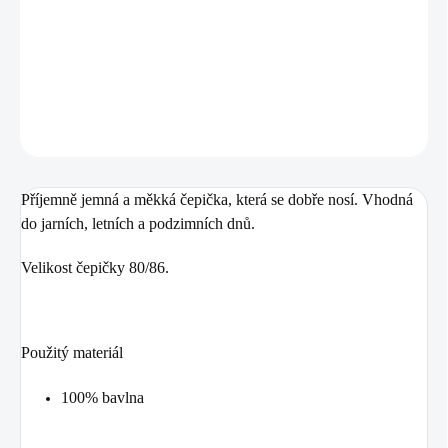
Bavlněná čepička vel. 80/86
DETAILNÍ INFORMACE
ZEPTAT SE
Příjemně jemná a měkká čepička, která se dobře nosí. Vhodná
do jarních, letních a podzimních dnů.
Velikost čepičky 80/86.
Použitý materiál
100% bavlna