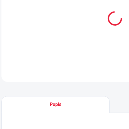
MŮŽ
DO:
10.
MOŽ
Bavln
DETA
Popis