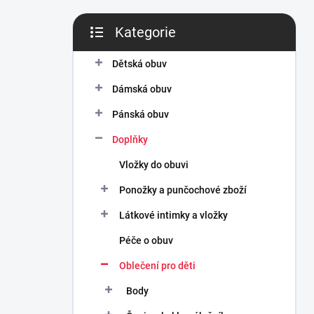
n
í
Kategorie
p
Přeskočit
a
kategorie
n
Dětská obuv
e
Dámská obuv
l
Pánská obuv
Doplňky
Vložky do obuvi
Ponožky a punčochové zboží
Látkové intimky a vložky
Péče o obuv
Oblečení pro děti
Body