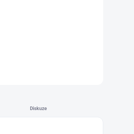
EME DORUČIT
8.2026
NOSTI DORUČENÍ
−
+
Přidat do košíku
ěná čepička vel. 68/74
ILNÍ INFORMACE
ZEPTAT SE
Diskuze