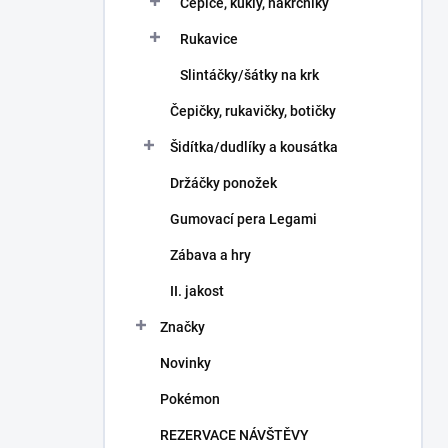
Čepice, kukly, nákrčníky
Rukavice
Slintáčky/šátky na krk
Čepičky, rukavičky, botičky
Šidítka/dudlíky a kousátka
Držáčky ponožek
Gumovací pera Legami
Zábava a hry
II. jakost
Značky
Novinky
Pokémon
REZERVACE NÁVŠTĚVY