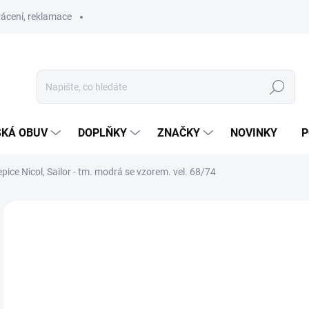
ácení, reklamace
Hledat
SKÁ OBUV
DOPLŇKY
ZNAČKY
NOVINKY
P
pice Nicol, Sailor - tm. modrá se vzorem. vel. 68/74
ZNAČKA:
NICOL
SLEVA
1
Měr
SK
cena