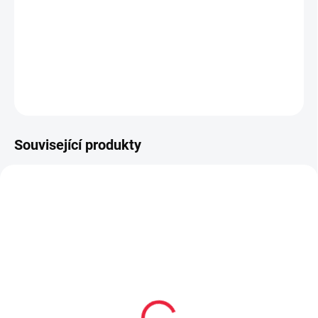
Domácí barefoot obuv
DETAILNÍ INFORMACE
ZEPTAT SE
Související produkty
OBL2249
OBL2327
Dětské bambusové
Dětské kotníkové