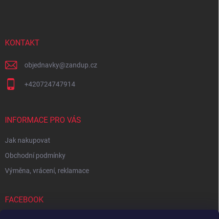
p
a
t
í
KONTAKT
objednavky
@
zandup.cz
+420724747914
INFORMACE PRO VÁS
Jak nakupovat
Obchodní podmínky
Výměna, vrácení, reklamace
FACEBOOK