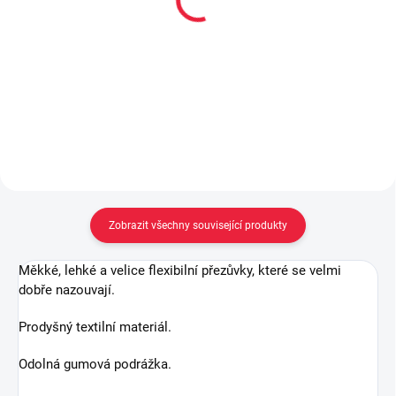
ponožky STRIPEN
bavlněné ponožky
BUNNY
59 Kč
59 Kč
Detail
Detail
Zobrazit všechny související produkty
Měkké, lehké a velice flexibilní přezůvky, které se velmi
dobře nazouvají.
Prodyšný textilní materiál.
Odolná gumová podrážka.