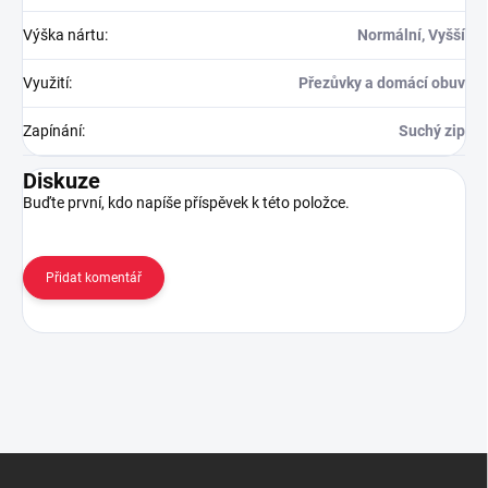
Výška nártu
:
Normální, Vyšší
Využití
:
Přezůvky a domácí obuv
Zapínání
:
Suchý zip
Diskuze
Buďte první, kdo napíše příspěvek k této položce.
Přidat komentář
Z
á