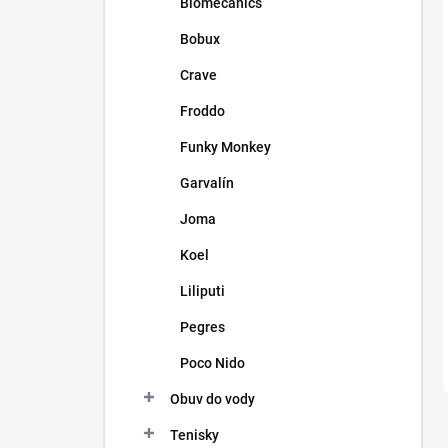
Biomecanics
Bobux
Crave
Froddo
Funky Monkey
Garvalín
Joma
Koel
Liliputi
Pegres
Poco Nido
Obuv do vody
Tenisky