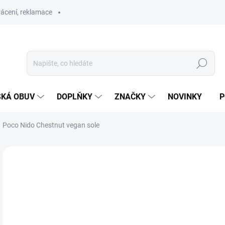
ácení, reklamace
Hledat
SKÁ OBUV
DOPLŇKY
ZNAČKY
NOVINKY
P
Poco Nido Chestnut vegan sole
ZNAČKA:
POCO NIDO
SLEVA
PRODEJNA
POSLEDNÍ KUSY
4
Měr
SK
cena