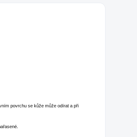
.
ovním povrchu se kůže může odírat a při
nařasené.