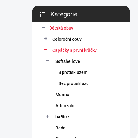
n
í
Kategorie
p
Přeskočit
a
kategorie
n
Dětská obuv
e
Celoroční obuv
l
Capáčky a první krůčky
Softshellové
S protiskluzem
Bez protiskluzu
Merino
Affenzahn
baBice
Beda