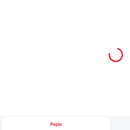
PRODEJNA
PRODEJNA
PRO
OBL2577
OBL2506
Dětské
Dětské
ponožky s ABS
sportovní froté
jednorožec
ponožky
1516
SMAJLÍK
45 Kč
69 Kč
Detail
Detail
Popis