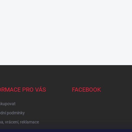
ORMACE PRO VÁS
FACEBOOK
akupovat
dní podmínky
, vrácení, reklamace