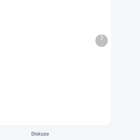
DEJNA
OBL2626
OBL2352
Další
produkt
Dětské
Dětské
bavlněné
bavlněné
ponožky BÁRA
ponožky FIREK
59 Kč
59 Kč
Detail
Detail
Diskuze