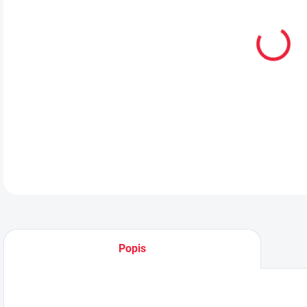
MŮŽ
DO:
10.
MOŽ
Fyzio
DETA
Popis