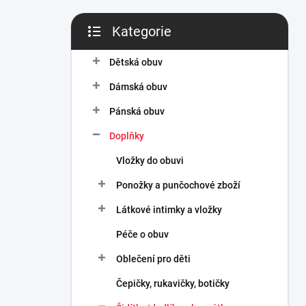
n
í
Kategorie
p
Přeskočit
a
kategorie
n
Dětská obuv
e
Dámská obuv
l
Pánská obuv
Doplňky
Vložky do obuvi
Ponožky a punčochové zboží
Látkové intimky a vložky
Péče o obuv
Oblečení pro děti
Čepičky, rukavičky, botičky