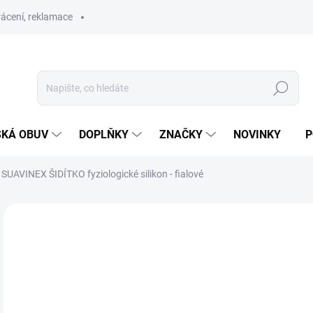
ácení, reklamace
Hledat
SKÁ OBUV
DOPLŇKY
ZNAČKY
NOVINKY
P
SUAVINEX ŠIDÍTKO fyziologické silikon - fialové
ZNAČKA:
SUAVINEX
SLEVA
1
Měr
SK
cena