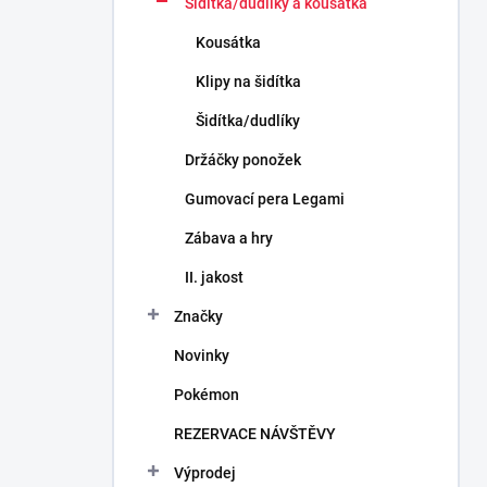
Šidítka/dudlíky a kousátka
Kousátka
Klipy na šidítka
Šidítka/dudlíky
Držáčky ponožek
Gumovací pera Legami
Zábava a hry
II. jakost
Značky
Novinky
Pokémon
REZERVACE NÁVŠTĚVY
Výprodej