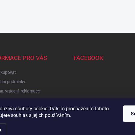
ORMACE PRO VÁS
FACEBOOK
akupovat
dní podmínky
, vrácení, reklamace
oužívá soubory cookie. Dalším procházením tohoto
Zboží.cz
Heureka.cz
Sedupa
Nejlepší seno.cz
S
jete souhlas s jejich používáním.
í