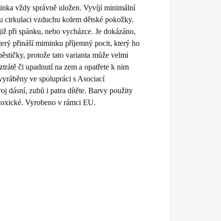
iminka vždy správně uložen. Vyvíjí minimální
u cirkulaci vzduchu kolem dětské pokožky.
iž při spánku, nebo vycházce. Je dokázáno,
terý přináší miminku příjemný pocit, který ho
pěstičky, protože tato varianta může velmi
 ztrátě či upadnutí na zem a opatřete k nim
 vyráběny ve spolupráci s Asociací
j dásní, zubů i patra dítěte. Barvy použity
toxické. Vyrobeno v rámci EU.