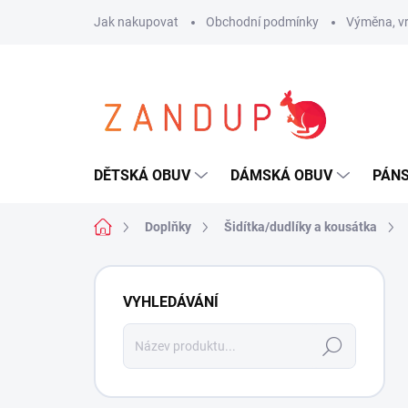
Přejít
Jak nakupovat
Obchodní podmínky
Výměna, vr
na
obsah
DĚTSKÁ OBUV
DÁMSKÁ OBUV
PÁN
Domů
Doplňky
Šidítka/dudlíky a kousátka
P
o
VYHLEDÁVÁNÍ
s
t
Hledat
r
a
n