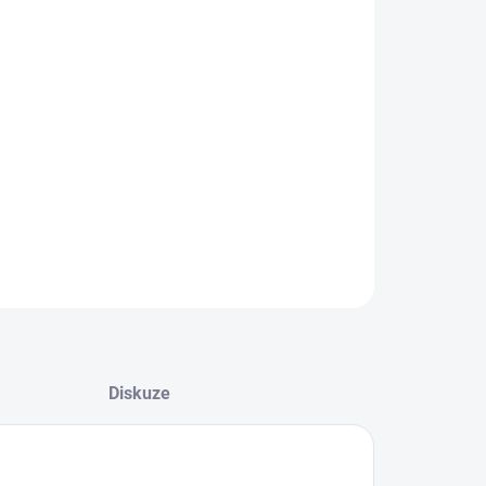
EME DORUČIT
8.2026
NOSTI DORUČENÍ
−
+
Přidat do košíku
logicky tvarované silikonové šidítko
ILNÍ INFORMACE
ZEPTAT SE
Diskuze