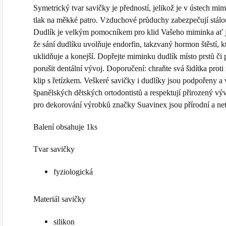
Symetrický tvar savičky je předností, jelikož je v ústech m
tlak na měkké patro. Vzduchové průduchy zabezpečují stálo
Dudlík je velkým pomocníkem pro klid Vašeho miminka ať j
že sání dudlíku uvolňuje endorfin, takzvaný hormon štěstí, k
uklidňuje a konejší. Dopřejte miminku dudlík místo prstů či 
porušit dentální vývoj. Doporučení: chraňte svá šidítka proti
klip s řetízkem. Veškeré savičky i dudlíky jsou podpořeny a
španělských dětských ortodontistů a respektují přirozený vývo
pro dekorování výrobků značky Suavinex jsou přírodní a ne
Balení obsahuje 1ks
Tvar savičky
fyziologická
Materiál savičky
silikon