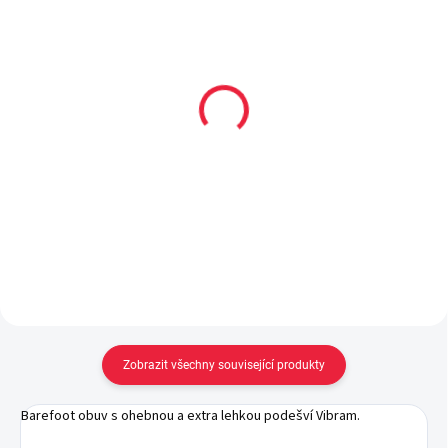
Collonil CARBON PRO
Dětské bavlněné
400 ml akce 300 ml +
ponožky ARKTIK
33% navíc
59 Kč
299 Kč
Detail
Do košíku
Zobrazit všechny související produkty
Barefoot obuv s ohebnou a extra lehkou podešví Vibram.