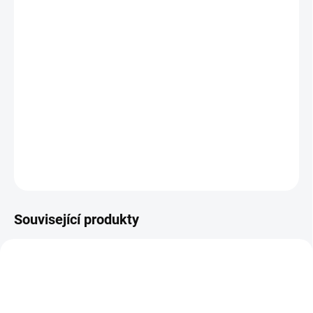
MŮŽEME DORUČIT DO:
ZVOLTE VARIANTU
MOŽNOSTI DORUČENÍ
−
+
Přidat do košíku
Dětské celoroční barefoot boty na Vibram podrážce
DETAILNÍ INFORMACE
ZEPTAT SE
Související produkty
TIP
PEC001
OBL2372
PRODEJNA