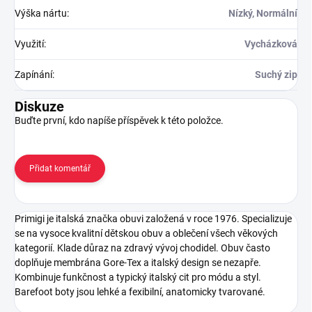
Výška nártu
:
Nízký, Normální
Využití
:
Vycházková
Zapínání
:
Suchý zip
Diskuze
Buďte první, kdo napíše příspěvek k této položce.
Přidat komentář
Primigi je italská značka obuvi založená v roce 1976. Specializuje
se na vysoce kvalitní dětskou obuv a oblečení všech věkových
kategorií. Klade důraz na zdravý vývoj chodidel. Obuv často
doplňuje membrána Gore-Tex a italský design se nezapře.
Kombinuje funkčnost a typický italský cit pro módu a styl.
Barefoot boty jsou lehké a fexibilní, anatomicky tvarované.