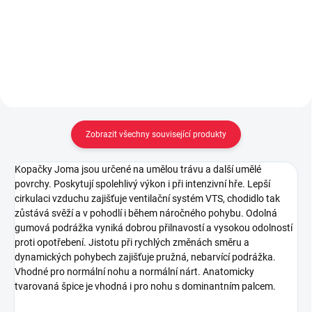
Detail
Do košíku
Zobrazit všechny související produkty
Kopačky Joma jsou určené na umělou trávu a další umělé
povrchy. Poskytují spolehlivý výkon i při intenzivní hře. Lepší
cirkulaci vzduchu zajišťuje ventilační systém VTS, chodidlo tak
zůstává svěží a v pohodlí i během náročného pohybu. Odolná
gumová podrážka vyniká dobrou přilnavostí a vysokou odolností
proti opotřebení. Jistotu při rychlých změnách směru a
dynamických pohybech zajišťuje pružná, nebarvící podrážka.
Vhodné pro normální nohu a normální nárt. Anatomicky
tvarovaná špice je vhodná i pro nohu s dominantním palcem.