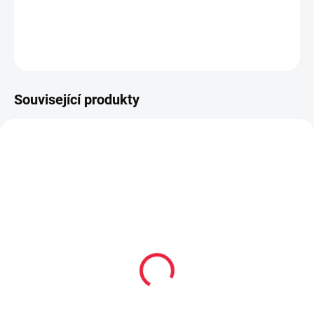
DETAILNÍ INFORMACE
ZEPTAT SE
Související produkty
TIP
PEC001
OBL2223
PRODEJNA
Collonil CARBON PRO
Dětské bambusové
400 ml akce 300 ml +
ponožky UDO
33% navíc
59 Kč
od
299 Kč