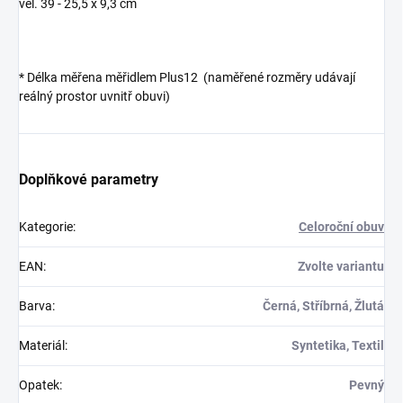
vel. 39 - 25,5 x 9,3 cm
*
Délka měřena měřidlem Plus12 (naměřené rozměry udávají
reálný prostor uvnitř obuvi)
Doplňkové parametry
Kategorie
:
Celoroční obuv
EAN
:
Zvolte variantu
Barva
:
Černá, Stříbrná, Žlutá
Materiál
:
Syntetika, Textil
Opatek
:
Pevný