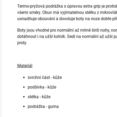
Termo-pryžová podrážka s úpravou extra grip je proti
všemi směry. Obuv má vyjímatelnou stélku z mikrovlá
usnadňuje obouvání a dovoluje boty na noze dobře při
Boty jsou vhodné pro normální až mírně širší nohy, nor
dotáhnout i na užší kotník. Sedí na normální až užší p
prsty.
Materiál
svrchní část - kůže
podšívka - kůže
stélka - kůže
podrážka - guma