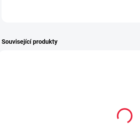
DETA
Související produkty
TIP
PRO
PEC001
OBL2376
PRODEJNA
Collonil
Dětské
CARBON PRO
kotníkové
k
400 ml akce
bambusové
300 ml + 33%
ponožky
299 Kč
59 Kč
navíc
BODEN