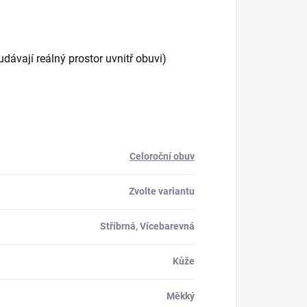
vají reálný prostor uvnitř obuvi)
Celoroční obuv
Zvolte variantu
Stříbrná, Vícebarevná
Kůže
Měkký