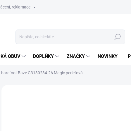
ácení, reklamace
Hledat
SKÁ OBUV
DOPLŇKY
ZNAČKY
NOVINKY
P
 barefoot Baze G3130284-26 Magic perleťová
ZNAČKA:
FRODDO
PRODEJNA
o
Měr
ZVO
cena