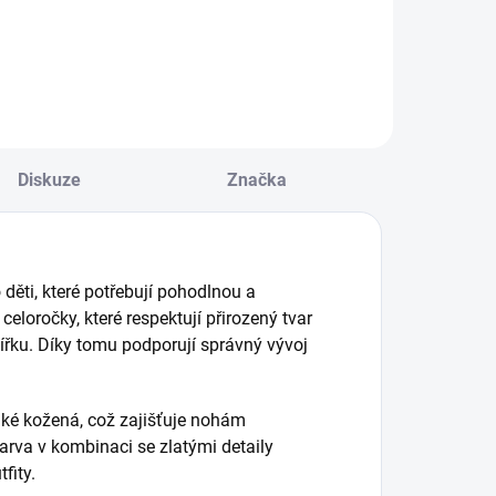
Detail
Detail
Diskuze
Značka
 děti, které potřebují pohodlnou a
loročky, které respektují přirozený tvar
jířku. Díky tomu podporují správný vývoj
také kožená, což zajišťuje nohám
barva v kombinaci se zlatými detaily
fity.