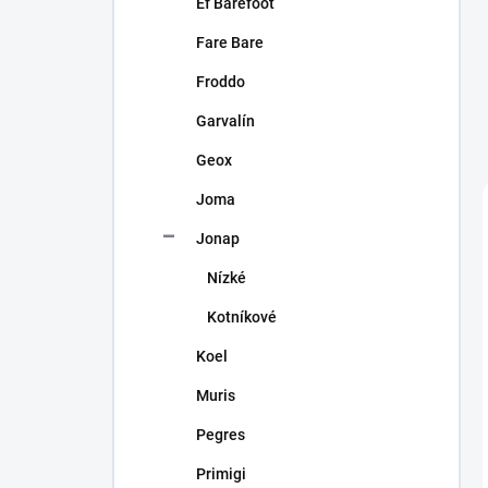
Ef Barefoot
Fare Bare
Froddo
Garvalín
Geox
Joma
Jonap
Nízké
Kotníkové
Koel
Muris
Pegres
Primigi