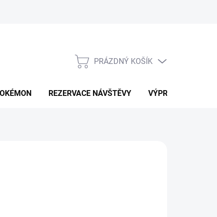
PRÁZDNÝ KOŠÍK
NÁKUPNÍ
KOŠÍK
OKÉMON
REZERVACE NÁVŠTĚVY
VÝPRODEJ
K
d
1 749 Kč
ná
LTE VARIANTU
: