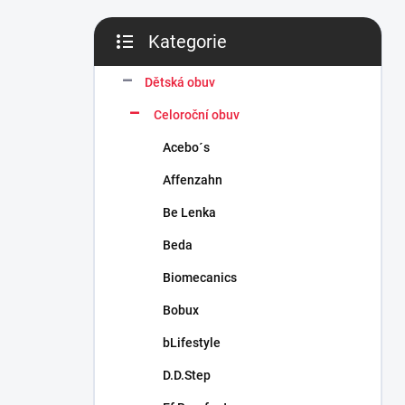
n
í
Kategorie
p
Přeskočit
a
kategorie
n
Dětská obuv
e
Celoroční obuv
l
Acebo´s
Affenzahn
Be Lenka
Beda
Biomecanics
Bobux
bLifestyle
D.D.Step