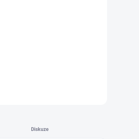
IKOST
EME DORUČIT DO:
12.8.2026
MOŽNOSTI DORUČENÍ
−
+
Přidat do košíku
í celoroční obuv
ILNÍ INFORMACE
ZEPTAT SE
Diskuze