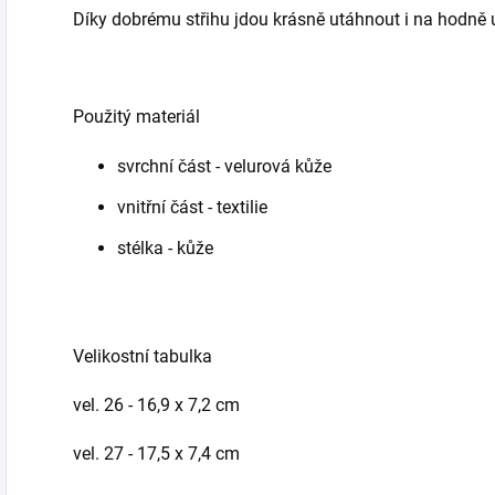
Díky dobrému střihu jdou krásně utáhnout i na hodně 
Použitý materiál
svrchní část - velurová kůže
vnitřní část - textilie
stélka - kůže
Velikostní tabulka
vel. 26 - 16,9 x 7,2 cm
vel. 27 - 17,5 x 7,4 cm