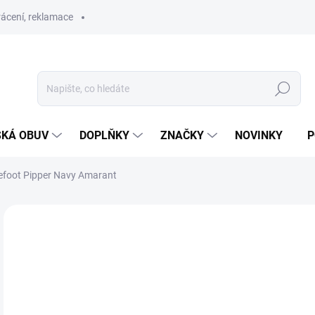
ácení, reklamace
Hledat
SKÁ OBUV
DOPLŇKY
ZNAČKY
NOVINKY
P
efoot Pipper Navy Amarant
ZNAČKA:
EF BAREFOOT
SLEVA
SKLAD
1 
Měr
SK
cena