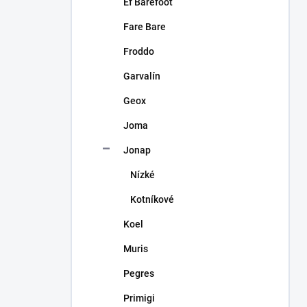
Ef Barefoot
Fare Bare
Froddo
Garvalín
Geox
Joma
Jonap
Nízké
Kotníkové
Koel
Muris
Pegres
Primigi