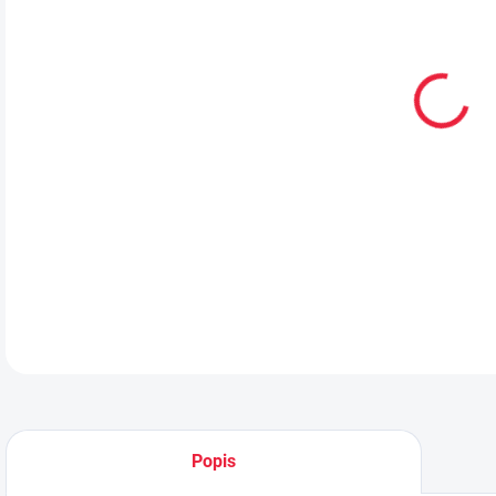
VEL
MŮŽ
Dívč
DETA
Popis