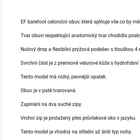
EF barefoot celoroční obuv, která splňuje vše co by mě
Tvar obuvi respektující anatomický tvar chodidla posky
Nulový drop a flexibilní pryžová podešev s tlouškou 4
Svrchní část je z premiové velurové kůže s hydrofobní
Tento model má nízký, pevnější opatek.
Obuv je v patě tvarovaná.
Zapínání na dva suché zipy.
Vrchní zip je protažený přes průvlekové oko v jazyku.
Tento model je vhodný na střední až širší typ nohy.