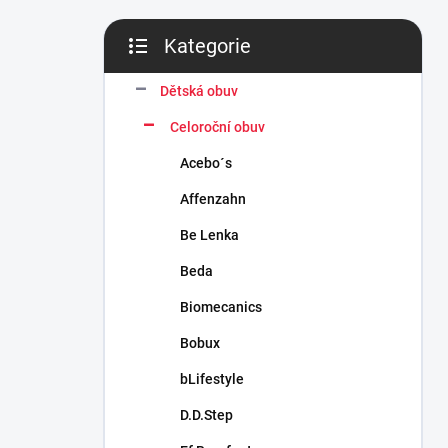
n
í
Kategorie
p
Přeskočit
a
kategorie
n
Dětská obuv
e
Celoroční obuv
l
Acebo´s
Affenzahn
Be Lenka
Beda
Biomecanics
Bobux
bLifestyle
D.D.Step