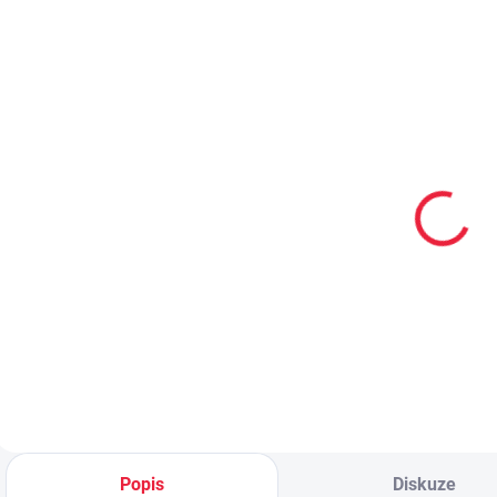
PRODEJNA
OBL2254
Dětské
bavlněné
ponožky
KOPAČÁK
59 Kč
Detail
Popis
Diskuze