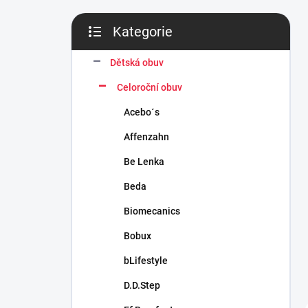
n
í
Kategorie
p
Přeskočit
a
kategorie
n
Dětská obuv
e
Celoroční obuv
l
Acebo´s
Affenzahn
Be Lenka
Beda
Biomecanics
Bobux
bLifestyle
D.D.Step