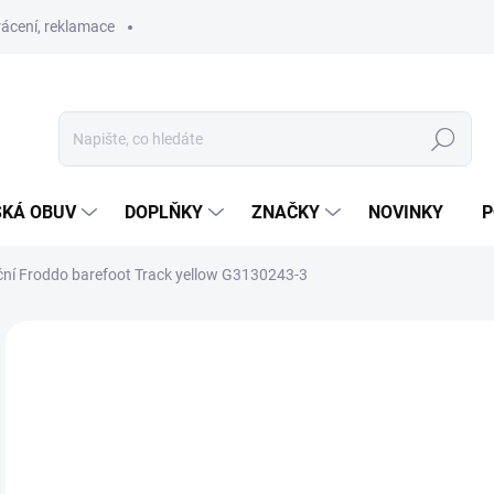
ácení, reklamace
Hledat
SKÁ OBUV
DOPLŇKY
ZNAČKY
NOVINKY
P
ční Froddo barefoot Track yellow G3130243-3
ZNAČKA:
FRODDO
SLEVA
PRODEJNA
1 
Měr
ZVO
cena