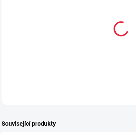
VEL
MŮŽ
MOŽ
Poho
DETA
Související produkty