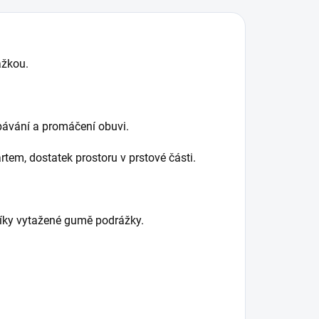
ážkou.
opávání a promáčení obuvi.
tem, dostatek prostoru v prstové části.
díky vytažené gumě podrážky.