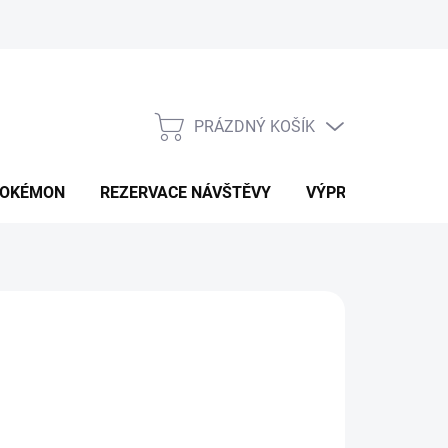
PRÁZDNÝ KOŠÍK
NÁKUPNÍ
KOŠÍK
OKÉMON
REZERVACE NÁVŠTĚVY
VÝPRODEJ
K
629 Kč
975 Kč
ná
LTE VARIANTU
: