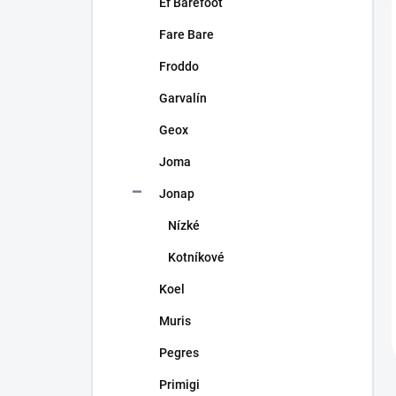
Ef Barefoot
Fare Bare
Froddo
Garvalín
Geox
Joma
Jonap
Nízké
Kotníkové
Koel
Muris
Pegres
Primigi