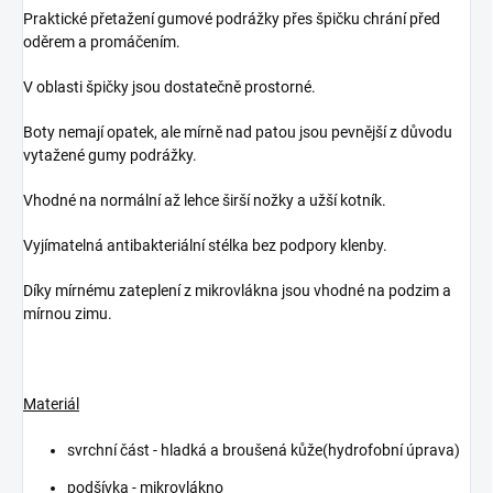
Praktické přetažení gumové podrážky přes špičku chrání před
oděrem a promáčením.
V oblasti špičky jsou dostatečně prostorné.
Boty nemají opatek, ale mírně nad patou jsou pevnější z důvodu
vytažené gumy podrážky.
Vhodné na normální až lehce širší nožky a užší kotník.
Vyjímatelná antibakteriální stélka bez podpory klenby.
Díky mírnému zateplení z mikrovlákna jsou vhodné na podzim a
mírnou zimu.
Materiál
svrchní část - hladká a broušená kůže(hydrofobní úprava)
podšívka - mikrovlákno