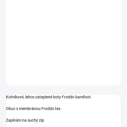
VELIKOST
MŮŽEME DORUČIT DO:
12.8.2026
MOŽNOSTI DORUČENÍ
−
+
Přidat do košíku
Froddo kotníková obuv
DETAILNÍ INFORMACE
ZEPTAT SE
Kotníkové, lehce zateplené boty Froddo barefoot.
Obuv s membránou Froddo tex.
Zapínání na suchý zip.