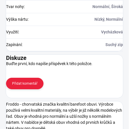
Tvar nohy
:
Normální, Široká
Výška nártu
:
Nízký, Normální
Využití
:
Vycházková
Zapínání
:
Suchý zip
Diskuze
Buďte první, kdo napíše příspěvek k této položce.
Přidat komentář
Froddo - chorvatská značka kvalitní barefoot obuvi. Výrobce
používá velmi kvalitní materiály, na výběr je již několik modelových
řad. Obuv je vhodná pro normální a užší nožky s normálním
nártem. V nabídce je dětská obuv vhodná od prvních krůčků a
také obuv pro dospělé.