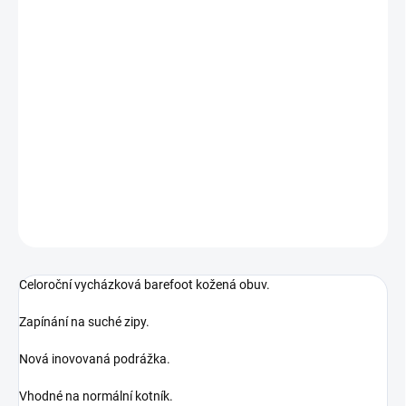
MŮŽEME DORUČIT DO:
ZVOLTE VARIANTU
MOŽNOSTI DORUČENÍ
−
+
Přidat do košíku
Celoroční dětská barefoot obuv
DETAILNÍ INFORMACE
ZEPTAT SE
Celoroční vycházková barefoot kožená obuv.
Zapínání na suché zipy.
Nová inovovaná podrážka.
Vhodné na normální kotník.