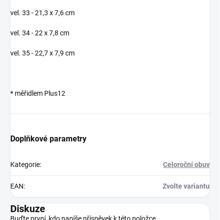
vel. 33 - 21,3 x 7,6 cm
vel. 34 - 22 x 7,8 cm
vel. 35 - 22,7 x 7,9 cm
* měřidlem Plus12
Doplňkové parametry
Kategorie
:
Celoroční obuv
EAN
:
Zvolte variantu
Diskuze
Buďte první, kdo napíše příspěvek k této položce.