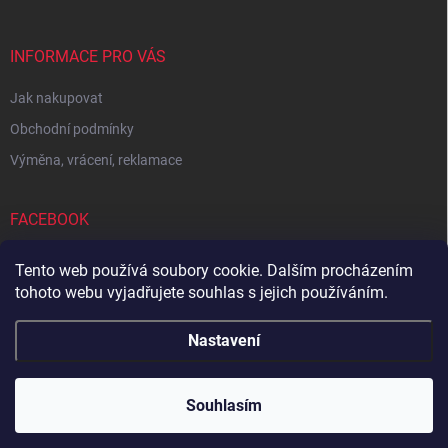
INFORMACE PRO VÁS
Jak nakupovat
Obchodní podmínky
Výměna, vrácení, reklamace
FACEBOOK
Tento web používá soubory cookie. Dalším procházením
tohoto webu vyjadřujete souhlas s jejich používáním.
Zboží.cz
Heureka.cz
Sedupa
Nejlepší seno.cz
Nastavení
Copyright 2026
Zandup
. Všechna práva vyhrazena.
Souhlasím
Vytvořil Shoptet