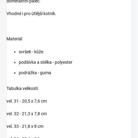
dominantní palec.
Vhodné i pro útlější kotník.
Materiál
svršek - kůže
podšívka a stélka - polyester
podrážka - guma
Tabulka velikostí
vel. 31 - 20,5 x 7,6 cm
vel. 32 - 21,3 x 7,8 cm
vel. 33 - 21,8 x 8 cm