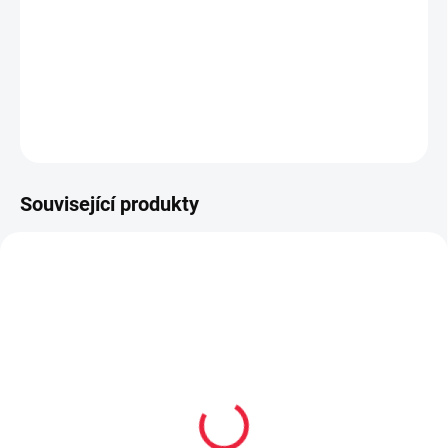
Dětské celoroční boty Jonap
DETAILNÍ INFORMACE
ZEPTAT SE
Související produkty
TIP
PEC158
PRODEJNA
Collonil Cleaner classic