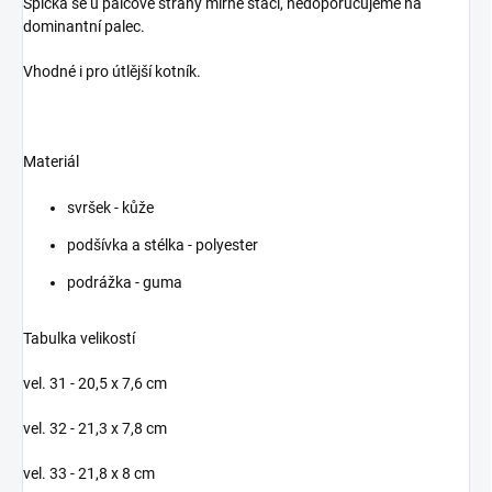
Špička se u palcové strany mírně stáčí, nedoporučujeme na
dominantní palec.
Vhodné i pro útlější kotník.
Materiál
svršek - kůže
podšívka a stélka - polyester
podrážka - guma
Tabulka velikostí
vel. 31 - 20,5 x 7,6 cm
vel. 32 - 21,3 x 7,8 cm
vel. 33 - 21,8 x 8 cm