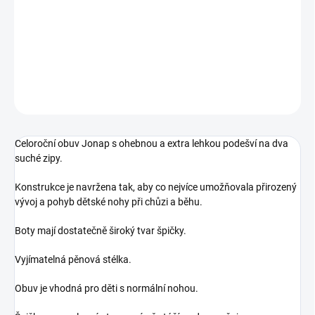
Dětské celoroční boty Jonap
DETAILNÍ INFORMACE
ZEPTAT SE
Celoroční obuv Jonap s ohebnou a extra lehkou podešví na dva
suché zipy.
Konstrukce je navržena tak, aby co nejvíce umožňovala přirozený
vývoj a pohyb dětské nohy při chůzi a běhu.
Boty mají dostatečně široký tvar špičky.
Vyjímatelná pěnová stélka.
Obuv je vhodná pro děti s normální nohou.