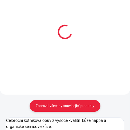
Collonil CARBON PRO
Renapur balzám na
400 ml akce 300 ml +
hladkou kůži 125ml
33% navíc
299 Kč
299 Kč
Do košíku
Do košíku
Zobrazit všechny související produkty
Celoroční kotníková obuv z vysoce kvalitní kůže nappa a
organické semišové kůže.