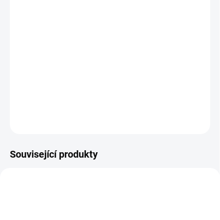
MŮŽEME DORUČIT DO:
12.8.2026
MOŽNOSTI DORUČENÍ
−
+
Přidat do košíku
Celoroční kotníková obuv
DETAILNÍ INFORMACE
ZEPTAT SE
Související produkty
TIP
PEC001
PEC159
PRODEJNA