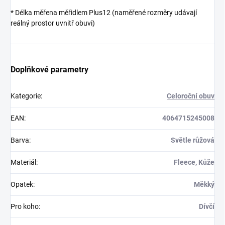
* Délka měřena měřidlem Plus12 (naměřené rozměry udávají
reálný prostor uvnitř obuvi)
Doplňkové parametry
Kategorie
:
Celoroční obuv
EAN
:
4064715245008
Barva
:
Světle růžová
Materiál
:
Fleece, Kůže
Opatek
:
Měkký
Pro koho
:
Dívčí