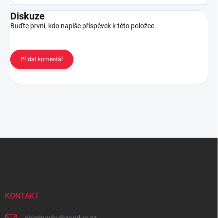
Diskuze
Buďte první, kdo napíše příspěvek k této položce.
Přidat komentář
Z
á
p
a
t
í
KONTAKT