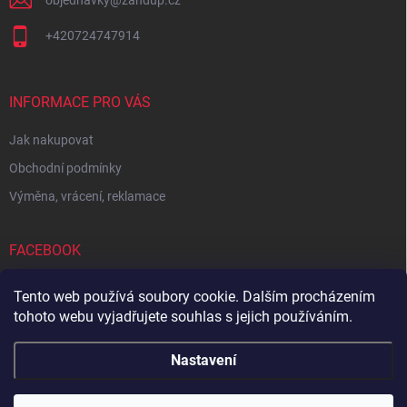
objednavky
@
zandup.cz
+420724747914
INFORMACE PRO VÁS
Jak nakupovat
Obchodní podmínky
Výměna, vrácení, reklamace
FACEBOOK
Tento web používá soubory cookie. Dalším procházením
tohoto webu vyjadřujete souhlas s jejich používáním.
Zboží.cz
Heureka.cz
Sedupa
Nejlepší seno.cz
Nastavení