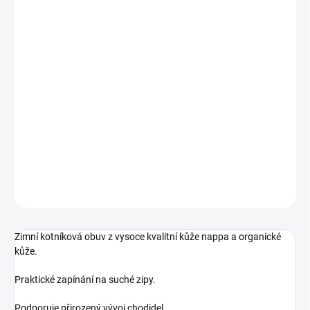
VELIKOST
MŮŽEME DORUČIT DO:
12.8.2026
MOŽNOSTI DORUČENÍ
−
+
Přidat do košíku
Zimní kotníková obuv s Tex membránou
DETAILNÍ INFORMACE
ZEPTAT SE
Zimní kotníková obuv z vysoce kvalitní kůže nappa a organické
kůže.
Praktické zapínání na suché zipy.
Podporuje přirozený vývoj chodidel.