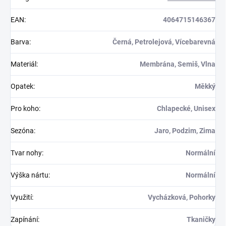
EAN
:
4064715146367
Barva
:
Černá, Petrolejová, Vícebarevná
Materiál
:
Membrána, Semiš, Vlna
Opatek
:
Měkký
Pro koho
:
Chlapecké, Unisex
Sezóna
:
Jaro, Podzim, Zima
Tvar nohy
:
Normální
Výška nártu
:
Normální
Využití
:
Vycházková, Pohorky
Zapínání
:
Tkaničky