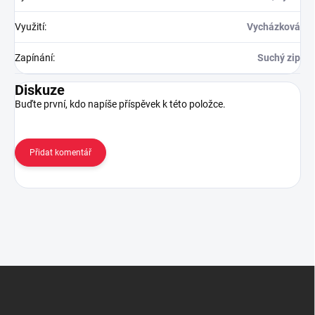
Využití
:
Vycházková
Zapínání
:
Suchý zip
Diskuze
Buďte první, kdo napíše příspěvek k této položce.
Přidat komentář
Z
á
p