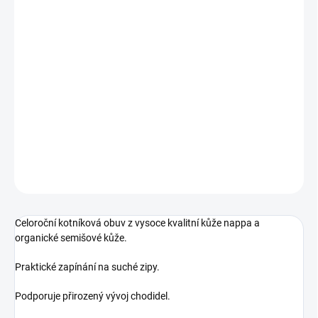
MŮŽEME DORUČIT DO:
ZVOLTE VARIANTU
MOŽNOSTI DORUČENÍ
−
+
Přidat do košíku
Celoroční kotníková obuv s Tex membránou
DETAILNÍ INFORMACE
ZEPTAT SE
Celoroční kotníková obuv z vysoce kvalitní kůže nappa a
organické semišové kůže.
Praktické zapínání na suché zipy.
Podporuje přirozený vývoj chodidel.