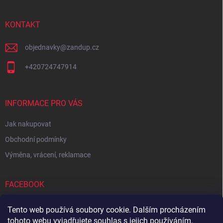
a
t
í
KONTAKT
objednavky
@
zandup.cz
+420724747914
INFORMACE PRO VÁS
Jak nakupovat
Obchodní podmínky
Výměna, vrácení, reklamace
FACEBOOK
Tento web používá soubory cookie. Dalším procházením
tohoto webu vyjadřujete souhlas s jejich používáním.