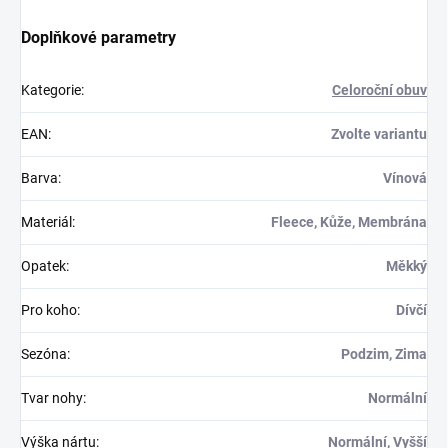
Doplňkové parametry
Kategorie
:
Celoroční obuv
EAN
:
Zvolte variantu
Barva
:
Vínová
Materiál
:
Fleece, Kůže, Membrána
Opatek
:
Měkký
Pro koho
:
Dívčí
Sezóna
:
Podzim, Zima
Tvar nohy
:
Normální
Výška nártu
:
Normální, Vyšší