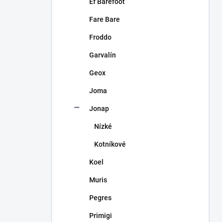
Ef Barefoot
Fare Bare
Froddo
Garvalín
Geox
Joma
Jonap
Nízké
Kotníkové
Koel
Muris
Pegres
Primigi