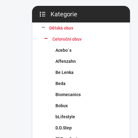
n
í
Kategorie
p
Přeskočit
a
kategorie
n
Dětská obuv
e
Celoroční obuv
l
Acebo´s
Affenzahn
Be Lenka
Beda
Biomecanics
Bobux
bLifestyle
D.D.Step