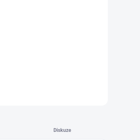
IKOST
EME DORUČIT DO:
12.8.2026
MOŽNOSTI DORUČENÍ
−
+
Přidat do košíku
ké celoroční boty Jonap slim
ILNÍ INFORMACE
ZEPTAT SE
Diskuze