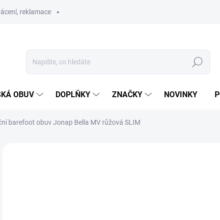
ácení, reklamace
Hledat
SKÁ OBUV
DOPLŇKY
ZNAČKY
NOVINKY
P
ční barefoot obuv Jonap Bella MV růžová SLIM
ZNAČKA:
JONAP
SLEVA
SKLAD
POSLEDNÍ KUSY
1 
Měr
SK
cena