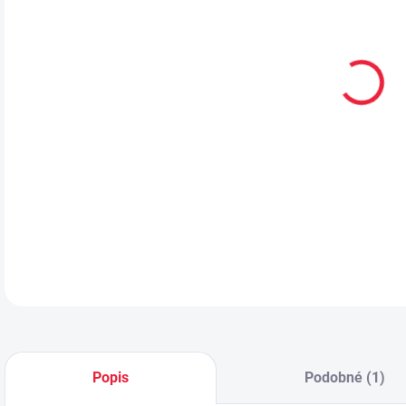
VEL
MŮŽ
Děts
DETA
Popis
Podobné (1)