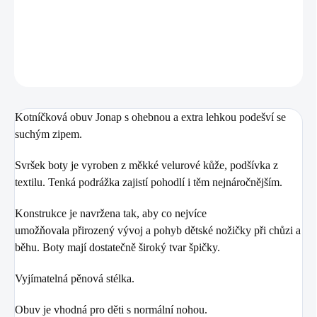
DETAILNÍ INFORMACE
ZEPTAT SE
Kotníčková obuv Jonap s ohebnou a extra lehkou podešví se
suchým zipem.
Svršek boty je vyroben z měkké velurové kůže, podšívka z
textilu. Tenká podrážka zajistí pohodlí i těm nejnáročnějším.
Konstrukce je navržena tak, aby co nejvíce
umožňovala přirozený vývoj a pohyb dětské nožičky při chůzi a
běhu. Boty mají dostatečně široký tvar špičky.
Vyjímatelná pěnová stélka.
Obuv je vhodná pro děti s normální nohou.